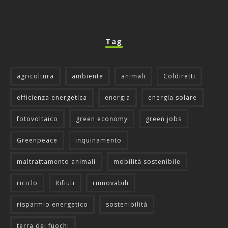
Tag
agricoltura
ambiente
animali
Coldiretti
efficienza energetica
energia
energia solare
fotovoltaico
green economy
green jobs
Greenpeace
inquinamento
maltrattamento animali
mobilità sostenibile
riciclo
Rifiuti
rinnovabili
risparmio energetico
sostenibilità
terra dei fuochi