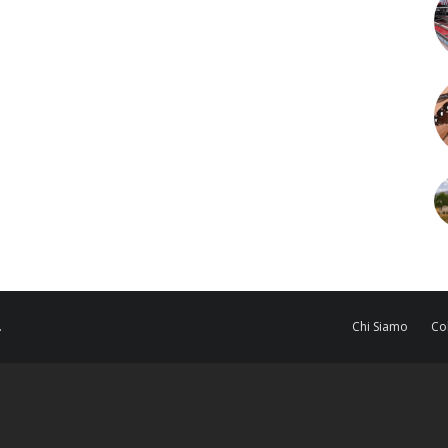
.
Chi Siamo
Co