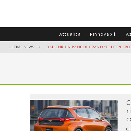
Attualità
Rinnovabili
A
ULTIME NEWS
DAL CNR UN PANE DI GRANO “GLUTEN FREE
VITIGNOITALIA CELEBRA IL 20ESIMO ANNIV
MUTTI ASSUME A OLIVETO CITRA 400 COL
ZANZARE IN VACANZA? I 3 ERRORI PIÙ COM
ADDIO BOLLETTE SALATE? LA NUOVA FRON
C
r
c