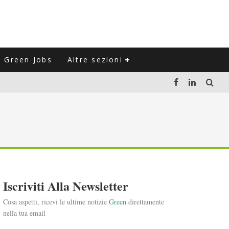
Green Jobs
Altre sezioni
LUZIONE DEL SETTORE NEGLI ULTIMI ANNI
VITARLI)
 L'ITALIA
Iscriviti Alla Newsletter
Cosa aspetti, ricevi le ultime notizie
Green
direttamente
nella tua email