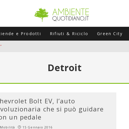
ziende e Prodotti
Rifiuti & Riciclo
Green City
”
ERSARIO: A NAPOLI UN’EDIZIONE SPECIALE PER RACCONTARE L’EVO
Detroit
LABORATORI STAGIONALI
UNI CHE POSSONO ROVINARTI L’ESTATE (E LA GUIDA PRATICA PER E
TIERA DEL FOTOVOLTAICO "PLUG & PLAY" CHE STA CONQUISTANDO
hevrolet Bolt EV, l’auto
ivoluzionaria che si può guidare
on un pedale
Mobilità
15 Gennaio 2016