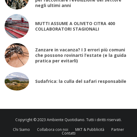
negli ultimi anni
MUTTI ASSUME A OLIVETO CITRA 400
COLLABORATORI STAGIONALI
Zanzare in vacanza? I 3 errori più comuni
che possono rovinarti l’estate (e la guida
pratica per evitarli)
Sudafrica: la culla del safari responsabile
Copyright © 2023 Ambiente Quotidiano. Tutti i diritti riservati.
Chi Siamo
Collabora con noi
MKT & Pubblicità
Partner
Contatti