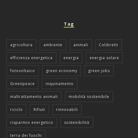
Tag
agricoltura
ambiente
animali
Coldiretti
efficienza energetica
energia
energia solare
fotovoltaico
green economy
green jobs
Greenpeace
inquinamento
maltrattamento animali
mobilità sostenibile
riciclo
Rifiuti
rinnovabili
risparmio energetico
sostenibilità
terra dei fuochi