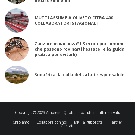
MUTTI ASSUME A OLIVETO CITRA 400
COLLABORATORI STAGIONALI
Zanzare in vacanza? I 3 errori più comuni
che possono rovinarti l’estate (e la guida
pratica per evitarli)
Sudafrica: la culla del safari responsabile
Copyright © 2023 Ambiente Quotidiano. Tutti i diritti riservati.
Chi Siamo
Collabora con noi
MKT & Pubblicità
Partner
Contatti