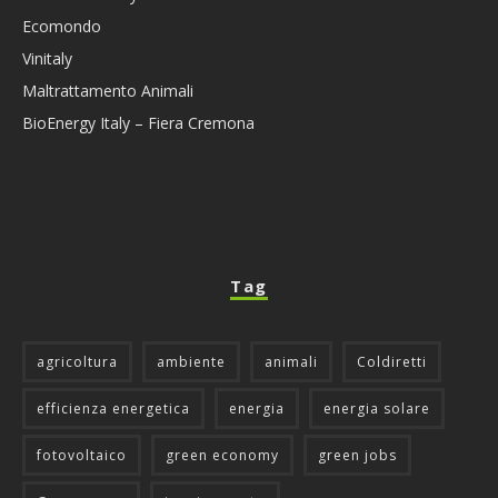
Ecomondo
Vinitaly
Maltrattamento Animali
BioEnergy Italy – Fiera Cremona
Tag
agricoltura
ambiente
animali
Coldiretti
efficienza energetica
energia
energia solare
fotovoltaico
green economy
green jobs