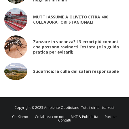
MUTTI ASSUME A OLIVETO CITRA 400
COLLABORATORI STAGIONALI
Zanzare in vacanza? I 3 errori più comuni
che possono rovinarti l’estate (e la guida
pratica per evitarli)
Sudafrica: la culla del safari responsabile
Copyright © 2023 Ambiente Quotidiano. Tutti i diritti riservati.
Chi Siamo
Collabora con noi
MKT & Pubblicità
Partner
Contatti