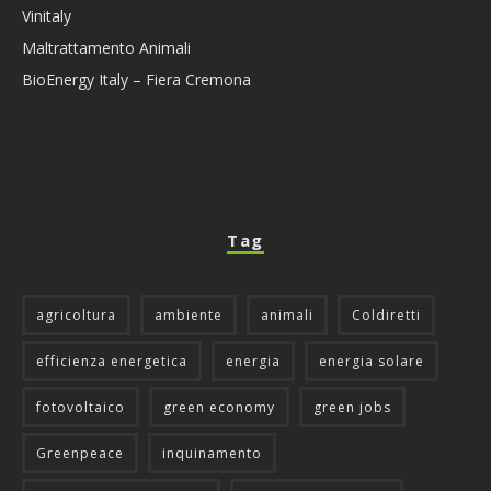
Vinitaly
Maltrattamento Animali
BioEnergy Italy – Fiera Cremona
Tag
agricoltura
ambiente
animali
Coldiretti
efficienza energetica
energia
energia solare
fotovoltaico
green economy
green jobs
Greenpeace
inquinamento