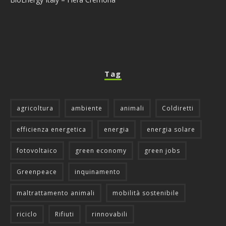
Tag
agricoltura
ambiente
animali
Coldiretti
efficienza energetica
energia
energia solare
fotovoltaico
green economy
green jobs
Greenpeace
inquinamento
maltrattamento animali
mobilità sostenibile
riciclo
Rifiuti
rinnovabili