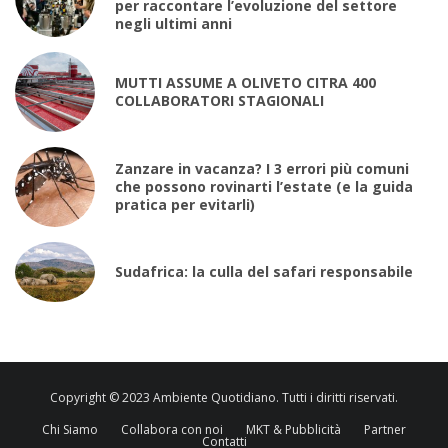
per raccontare l’evoluzione del settore
negli ultimi anni
MUTTI ASSUME A OLIVETO CITRA 400
COLLABORATORI STAGIONALI
Zanzare in vacanza? I 3 errori più comuni
che possono rovinarti l’estate (e la guida
pratica per evitarli)
Sudafrica: la culla del safari responsabile
Copyright © 2023 Ambiente Quotidiano. Tutti i diritti riservati.
Chi Siamo
Collabora con noi
MKT & Pubblicità
Partner
Contatti