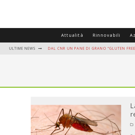
Attualità
Rinnovabili
A
ULTIME NEWS
DAL CNR UN PANE DI GRANO “GLUTEN FREE
VITIGNOITALIA CELEBRA IL 20ESIMO ANNIV
MUTTI ASSUME A OLIVETO CITRA 400 COL
ZANZARE IN VACANZA? I 3 ERRORI PIÙ COM
ADDIO BOLLETTE SALATE? LA NUOVA FRON
L
r