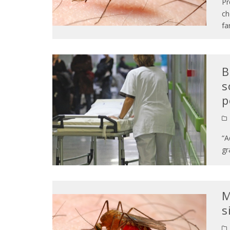
Pr
ch
fa
B
s
p
“A
gr
M
s