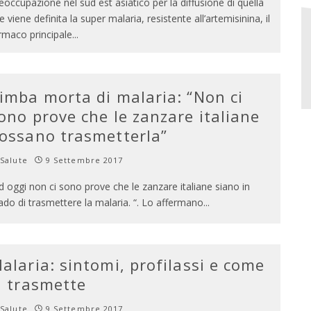
eoccupazione nel sud est asiatico per la diffusione di quella
e viene definita la super malaria, resistente all’artemisinina, il
rmaco principale
...
imba morta di malaria: “Non ci
ono prove che le zanzare italiane
ossano trasmetterla”
Salute
9 Settembre 2017
d oggi non ci sono prove che le zanzare italiane siano in
ado di trasmettere la malaria. “. Lo affermano
...
alaria: sintomi, profilassi e come
i trasmette
Salute
9 Settembre 2017