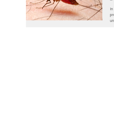
In
pr
un