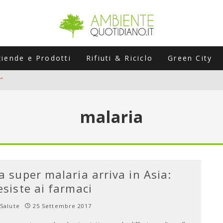
ziende e Prodotti
Rifiuti & Riciclo
Green City
”
ERSARIO: A NAPOLI UN’EDIZIONE SPECIALE PER RACCONTARE L’EVO
malaria
LABORATORI STAGIONALI
UNI CHE POSSONO ROVINARTI L’ESTATE (E LA GUIDA PRATICA PER E
TIERA DEL FOTOVOLTAICO "PLUG & PLAY" CHE STA CONQUISTANDO
a super malaria arriva in Asia:
esiste ai farmaci
Salute
25 Settembre 2017