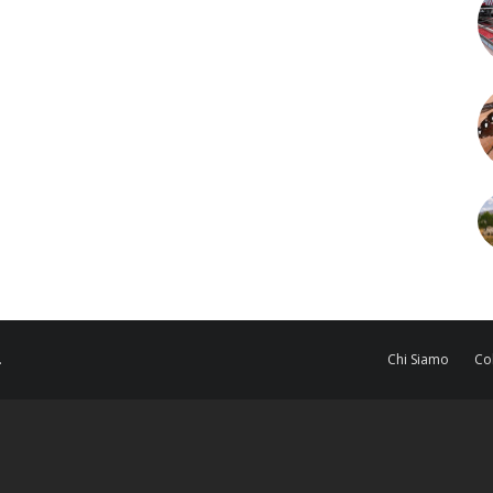
.
Chi Siamo
Co