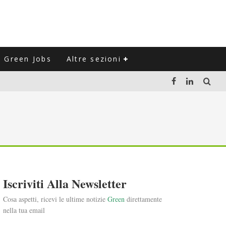
Green Jobs
Altre sezioni
LUZIONE DEL SETTORE NEGLI ULTIMI ANNI
VITARLI)
 L'ITALIA
Iscriviti Alla Newsletter
Cosa aspetti, ricevi le ultime notizie
Green
direttamente
nella tua email