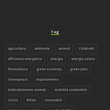
Tag
agricoltura
ambiente
animali
Coldiretti
efficienza energetica
energia
energia solare
fotovoltaico
green economy
green jobs
Greenpeace
inquinamento
maltrattamento animali
mobilità sostenibile
riciclo
Rifiuti
rinnovabili