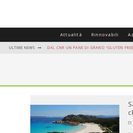
Attualità
Rinnovabili
A
ULTIME NEWS
DAL CNR UN PANE DI GRANO “GLUTEN FREE
VITIGNOITALIA CELEBRA IL 20ESIMO ANNIV
MUTTI ASSUME A OLIVETO CITRA 400 COL
ZANZARE IN VACANZA? I 3 ERRORI PIÙ COM
ADDIO BOLLETTE SALATE? LA NUOVA FRON
S
c