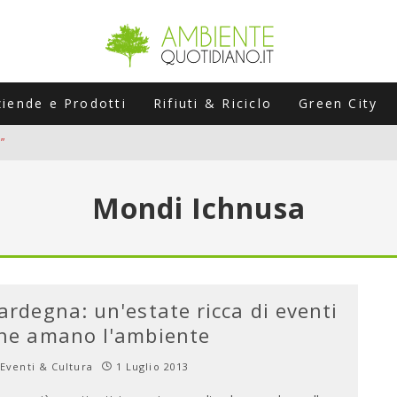
ziende e Prodotti
Rifiuti & Riciclo
Green City
”
ERSARIO: A NAPOLI UN’EDIZIONE SPECIALE PER RACCONTARE L’EVO
Mondi Ichnusa
LABORATORI STAGIONALI
UNI CHE POSSONO ROVINARTI L’ESTATE (E LA GUIDA PRATICA PER E
TIERA DEL FOTOVOLTAICO "PLUG & PLAY" CHE STA CONQUISTANDO
ardegna: un'estate ricca di eventi
he amano l'ambiente
Eventi & Cultura
1 Luglio 2013