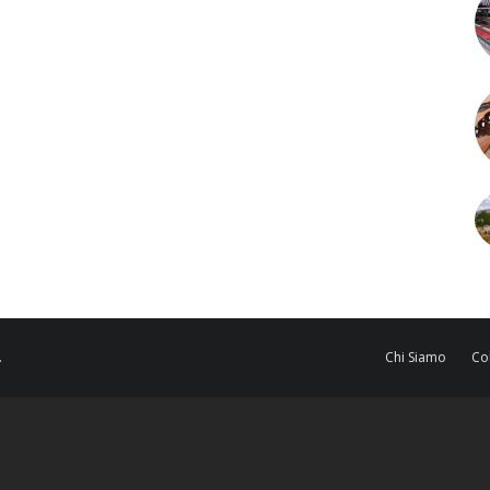
.
Chi Siamo
Co