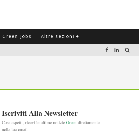
Green Jobs
Altre sezioni
LUZIONE DEL SETTORE NEGLI ULTIMI ANNI
VITARLI)
 L'ITALIA
Iscriviti Alla Newsletter
Cosa aspetti, ricevi le ultime notizie
Green
direttamente
nella tua email