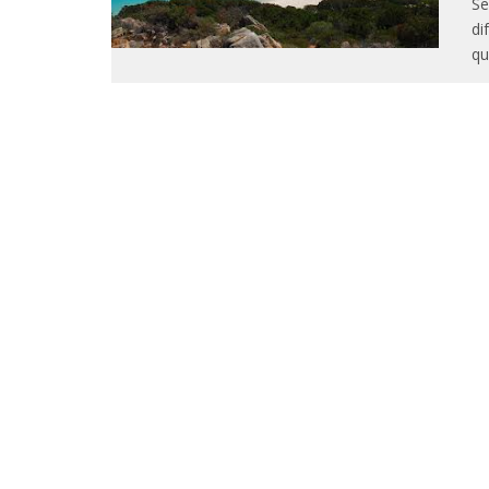
Se
di
qu