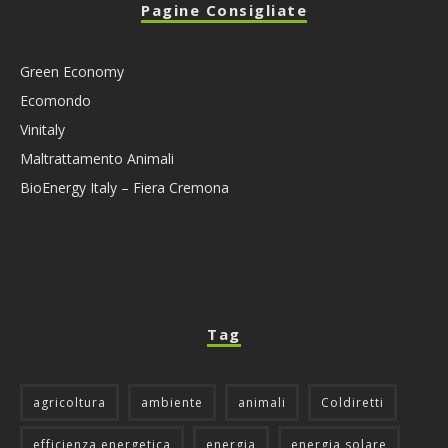
Pagine Consigliate
Green Economy
Ecomondo
Vinitaly
Maltrattamento Animali
BioEnergy Italy – Fiera Cremona
Tag
agricoltura
ambiente
animali
Coldiretti
efficienza energetica
energia
energia solare