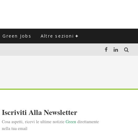
Green Jobs
Altre sezioni
LUZIONE DEL SETTORE NEGLI ULTIMI ANNI
VITARLI)
 L'ITALIA
Iscriviti Alla Newsletter
Cosa aspetti, ricevi le ultime notizie
Green
direttamente
nella tua email