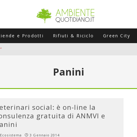
ziende e Prodotti
Rifiuti & Riciclo
Green City
”
ERSARIO: A NAPOLI UN’EDIZIONE SPECIALE PER RACCONTARE L’EVO
Panini
LABORATORI STAGIONALI
UNI CHE POSSONO ROVINARTI L’ESTATE (E LA GUIDA PRATICA PER E
TIERA DEL FOTOVOLTAICO "PLUG & PLAY" CHE STA CONQUISTANDO
eterinari social: è on-line la
onsulenza gratuita di ANMVI e
anini
Ecosistema
3 Gennaio 2014