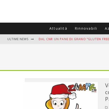
Attualità
Rinnovabili
A
ULTIME NEWS
DAL CNR UN PANE DI GRANO “GLUTEN FREE
VITIGNOITALIA CELEBRA IL 20ESIMO ANNIV
MUTTI ASSUME A OLIVETO CITRA 400 COL
ZANZARE IN VACANZA? I 3 ERRORI PIÙ COM
ADDIO BOLLETTE SALATE? LA NUOVA FRON
V
c
P