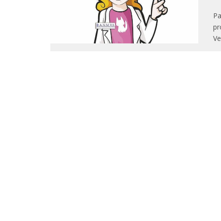
Pa
pr
Ve