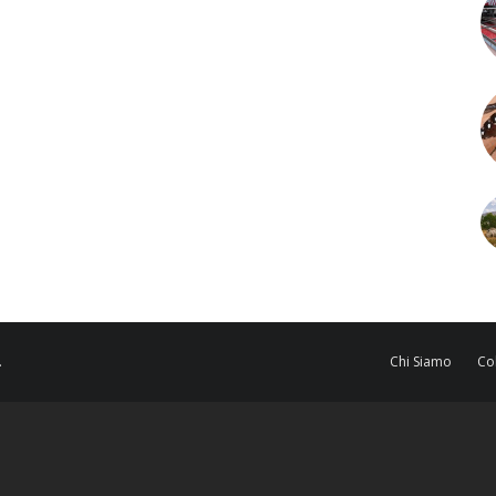
.
Chi Siamo
Co