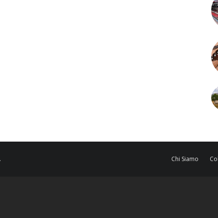
.
Chi Siamo
Co