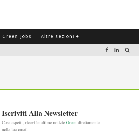
Green Jobs
Altre sezioni
LUZIONE DEL SETTORE NEGLI ULTIMI ANNI
VITARLI)
 L'ITALIA
Iscriviti Alla Newsletter
Cosa aspetti, ricevi le ultime notizie
Green
direttamente
nella tua email