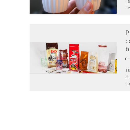
Fe
Le
P
c
b
Tu
di
co