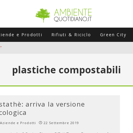
ziende e Prodotti
Rifiuti & Riciclo
Green City
”
ERSARIO: A NAPOLI UN’EDIZIONE SPECIALE PER RACCONTARE L’EVO
plastiche compostabili
LABORATORI STAGIONALI
UNI CHE POSSONO ROVINARTI L’ESTATE (E LA GUIDA PRATICA PER E
TIERA DEL FOTOVOLTAICO "PLUG & PLAY" CHE STA CONQUISTANDO
stathè: arriva la versione
cologica
Aziende e Prodotti
22 Settembre 2019