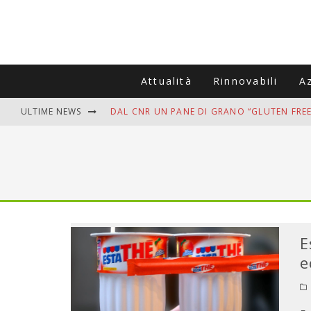
Attualità
Rinnovabili
A
ULTIME NEWS
DAL CNR UN PANE DI GRANO “GLUTEN FREE
VITIGNOITALIA CELEBRA IL 20ESIMO ANNIV
MUTTI ASSUME A OLIVETO CITRA 400 COL
ZANZARE IN VACANZA? I 3 ERRORI PIÙ COM
ADDIO BOLLETTE SALATE? LA NUOVA FRON
E
e