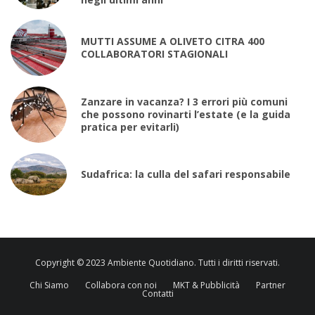
MUTTI ASSUME A OLIVETO CITRA 400
COLLABORATORI STAGIONALI
Zanzare in vacanza? I 3 errori più comuni
che possono rovinarti l’estate (e la guida
pratica per evitarli)
Sudafrica: la culla del safari responsabile
Copyright © 2023 Ambiente Quotidiano. Tutti i diritti riservati.
Chi Siamo
Collabora con noi
MKT & Pubblicità
Partner
Contatti