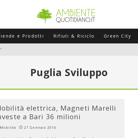
ziende e Prodotti
Rifiuti & Riciclo
Green City
”
ERSARIO: A NAPOLI UN’EDIZIONE SPECIALE PER RACCONTARE L’EVO
Puglia Sviluppo
LABORATORI STAGIONALI
UNI CHE POSSONO ROVINARTI L’ESTATE (E LA GUIDA PRATICA PER E
TIERA DEL FOTOVOLTAICO "PLUG & PLAY" CHE STA CONQUISTANDO
obilità elettrica, Magneti Marelli
nveste a Bari 36 milioni
Mobilità
27 Gennaio 2016