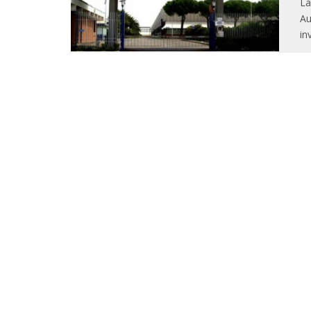
La
Au
in