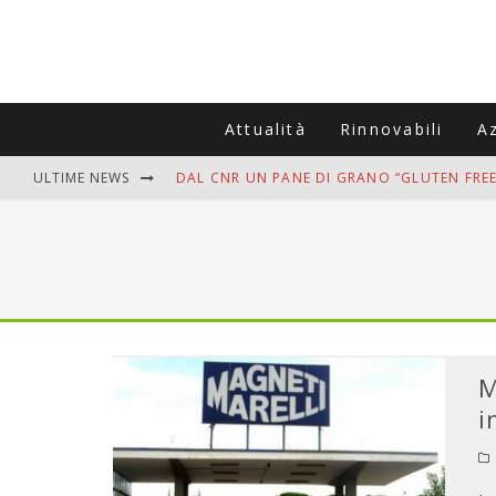
Attualità
Rinnovabili
A
ULTIME NEWS
DAL CNR UN PANE DI GRANO “GLUTEN FREE
VITIGNOITALIA CELEBRA IL 20ESIMO ANNIV
MUTTI ASSUME A OLIVETO CITRA 400 COL
ZANZARE IN VACANZA? I 3 ERRORI PIÙ COM
ADDIO BOLLETTE SALATE? LA NUOVA FRON
M
i