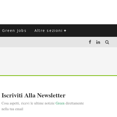
Green Jobs
Altre sezioni
LUZIONE DEL SETTORE NEGLI ULTIMI ANNI
VITARLI)
 L'ITALIA
Iscriviti Alla Newsletter
Cosa aspetti, ricevi le ultime notizie
Green
direttamente
nella tua email