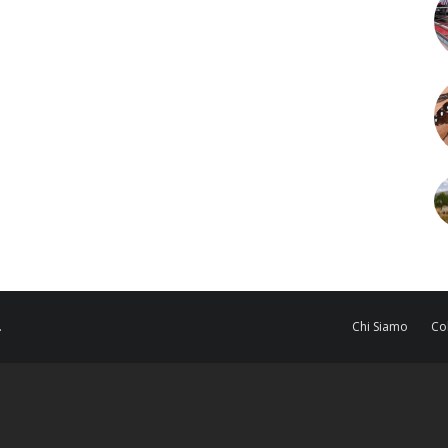
.
Chi Siamo
Co