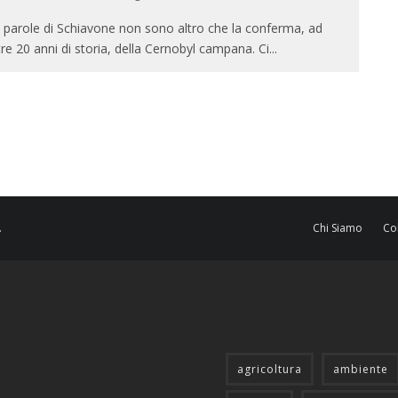
 parole di Schiavone non sono altro che la conferma, ad
tre 20 anni di storia, della Cernobyl campana. Ci
...
.
Chi Siamo
Co
agricoltura
ambiente