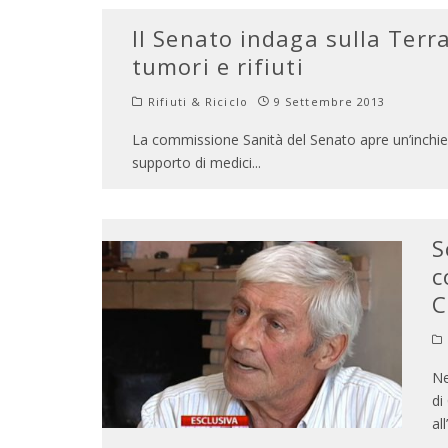
Il Senato indaga sulla Terra
tumori e rifiuti
Rifiuti & Riciclo
9 Settembre 2013
La commissione Sanità del Senato apre un’inchiesta
supporto di medici
...
S
c
C
Ne
di
al