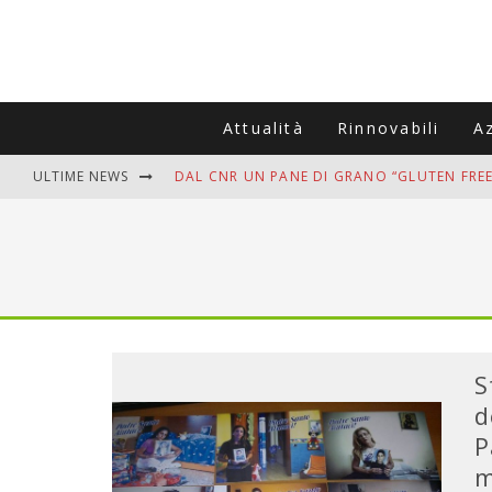
Attualità
Rinnovabili
A
ULTIME NEWS
DAL CNR UN PANE DI GRANO “GLUTEN FREE
VITIGNOITALIA CELEBRA IL 20ESIMO ANNIV
MUTTI ASSUME A OLIVETO CITRA 400 COL
ZANZARE IN VACANZA? I 3 ERRORI PIÙ COM
ADDIO BOLLETTE SALATE? LA NUOVA FRON
S
d
P
m