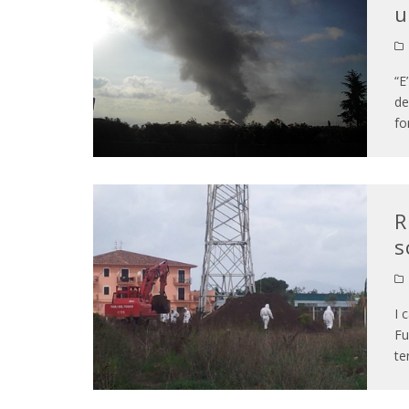
u
“E
de
fo
R
s
I 
Fu
te