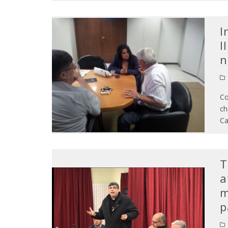
I
I
n
Co
ch
Ca
T
a
m
p