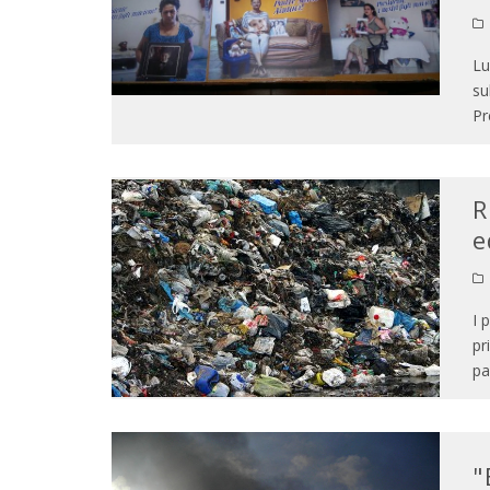
Lu
su
Pr
R
e
I 
pr
pa
"