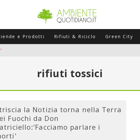
ziende e Prodotti
Rifiuti & Riciclo
Green City
”
ERSARIO: A NAPOLI UN’EDIZIONE SPECIALE PER RACCONTARE L’EVO
rifiuti tossici
LABORATORI STAGIONALI
UNI CHE POSSONO ROVINARTI L’ESTATE (E LA GUIDA PRATICA PER E
TIERA DEL FOTOVOLTAICO "PLUG & PLAY" CHE STA CONQUISTANDO
triscia la Notizia torna nella Terra
ei Fuochi da Don
atriciello:'Facciamo parlare i
orti'