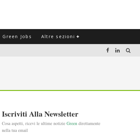
Green Jobs
Altre sezioni
LUZIONE DEL SETTORE NEGLI ULTIMI ANNI
VITARLI)
 L'ITALIA
Iscriviti Alla Newsletter
Cosa aspetti, ricevi le ultime notizie
Green
direttamente
nella tua email