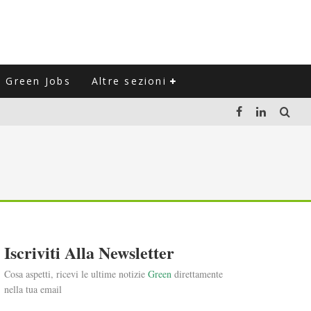
Green Jobs
Altre sezioni
LUZIONE DEL SETTORE NEGLI ULTIMI ANNI
VITARLI)
 L'ITALIA
Iscriviti Alla Newsletter
Cosa aspetti, ricevi le ultime notizie
Green
direttamente
nella tua email