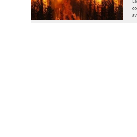
Le
co
av