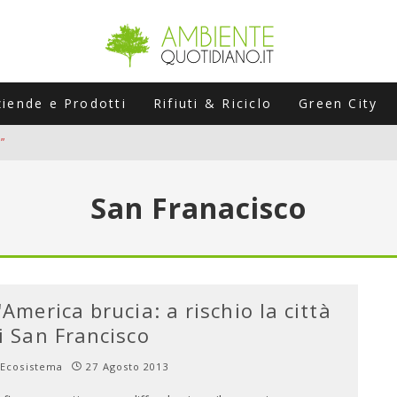
ziende e Prodotti
Rifiuti & Riciclo
Green City
”
ERSARIO: A NAPOLI UN’EDIZIONE SPECIALE PER RACCONTARE L’EVO
San Franacisco
LABORATORI STAGIONALI
UNI CHE POSSONO ROVINARTI L’ESTATE (E LA GUIDA PRATICA PER E
TIERA DEL FOTOVOLTAICO "PLUG & PLAY" CHE STA CONQUISTANDO
'America brucia: a rischio la città
i San Francisco
Ecosistema
27 Agosto 2013