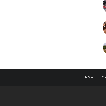
.
Chi Siamo
Co