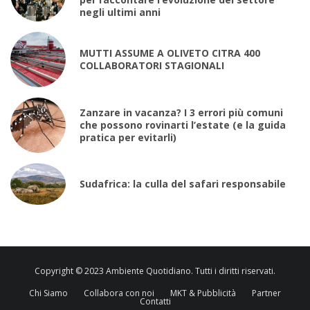
negli ultimi anni
MUTTI ASSUME A OLIVETO CITRA 400
COLLABORATORI STAGIONALI
Zanzare in vacanza? I 3 errori più comuni
che possono rovinarti l’estate (e la guida
pratica per evitarli)
Sudafrica: la culla del safari responsabile
Copyright © 2023 Ambiente Quotidiano. Tutti i diritti riservati.
Chi Siamo
Collabora con noi
MKT & Pubblicità
Partner
Contatti