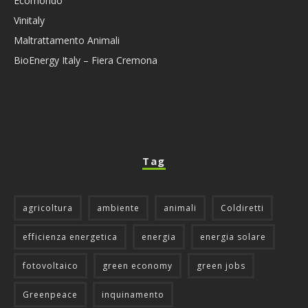
Ecomondo
Vinitaly
Maltrattamento Animali
BioEnergy Italy – Fiera Cremona
Tag
agricoltura
ambiente
animali
Coldiretti
efficienza energetica
energia
energia solare
fotovoltaico
green economy
green jobs
Greenpeace
inquinamento