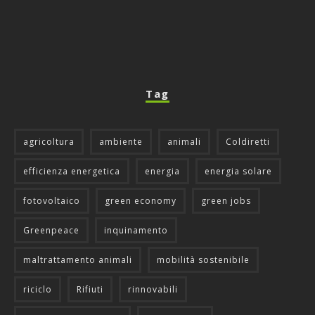
Tag
agricoltura
ambiente
animali
Coldiretti
efficienza energetica
energia
energia solare
fotovoltaico
green economy
green jobs
Greenpeace
inquinamento
maltrattamento animali
mobilità sostenibile
riciclo
Rifiuti
rinnovabili