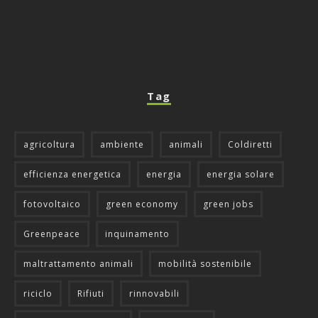
Tag
agricoltura
ambiente
animali
Coldiretti
efficienza energetica
energia
energia solare
fotovoltaico
green economy
green jobs
Greenpeace
inquinamento
maltrattamento animali
mobilità sostenibile
riciclo
Rifiuti
rinnovabili