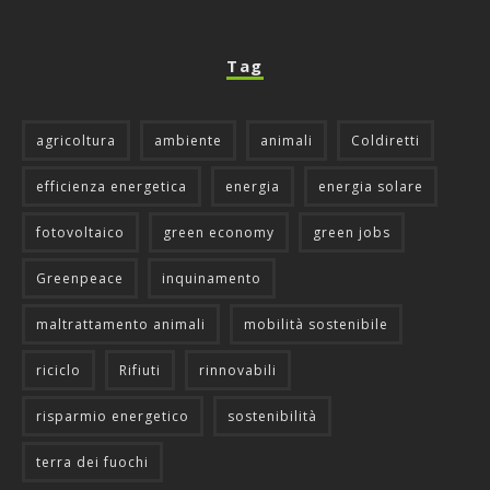
Tag
agricoltura
ambiente
animali
Coldiretti
efficienza energetica
energia
energia solare
fotovoltaico
green economy
green jobs
Greenpeace
inquinamento
maltrattamento animali
mobilità sostenibile
riciclo
Rifiuti
rinnovabili
risparmio energetico
sostenibilità
terra dei fuochi