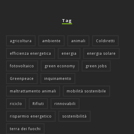
Tag
agricoltura
ambiente
animali
Coldiretti
efficienza energetica
energia
energia solare
fotovoltaico
green economy
green jobs
Greenpeace
inquinamento
maltrattamento animali
mobilità sostenibile
riciclo
Rifiuti
rinnovabili
risparmio energetico
sostenibilità
terra dei fuochi