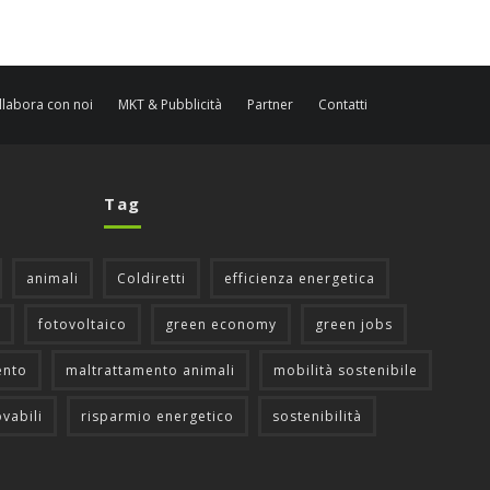
llabora con noi
MKT & Pubblicità
Partner
Contatti
Tag
animali
Coldiretti
efficienza energetica
fotovoltaico
green economy
green jobs
ento
maltrattamento animali
mobilità sostenibile
ovabili
risparmio energetico
sostenibilità