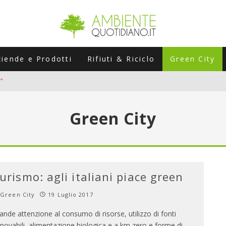
ziende e Prodotti
Rifiuti & Riciclo
Green City
”
ERSARIO: A NAPOLI UN’EDIZIONE SPECIALE PER RACCONTARE L’EVO
Green City
LABORATORI STAGIONALI
UNI CHE POSSONO ROVINARTI L’ESTATE (E LA GUIDA PRATICA PER E
TIERA DEL FOTOVOLTAICO "PLUG & PLAY" CHE STA CONQUISTANDO
urismo: agli italiani piace green
Green City
19 Luglio 2017
ande attenzione al consumo di risorse, utilizzo di fonti
nnovabili, alimentazione biologica e a km zero e forme di