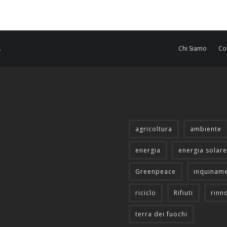
.
Chi Siamo
Co
agricoltura
ambiente
energia
energia solare
Greenpeace
inquinam
riciclo
Rifiuti
rinn
terra dei fuochi