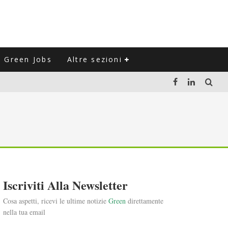
Green Jobs
Altre sezioni
LUZIONE DEL SETTORE NEGLI ULTIMI ANNI
VITARLI)
 L'ITALIA
Iscriviti Alla Newsletter
Cosa aspetti, ricevi le ultime notizie
Green
direttamente
nella tua email