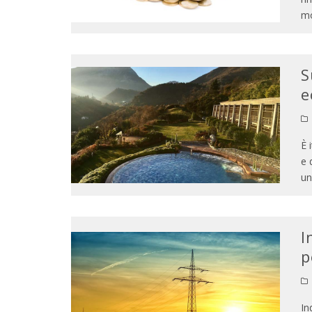
mo
S
e
È 
e 
un
I
p
In