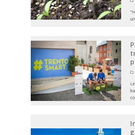
“H
un
P
t
p
Le
ba
co
I
g