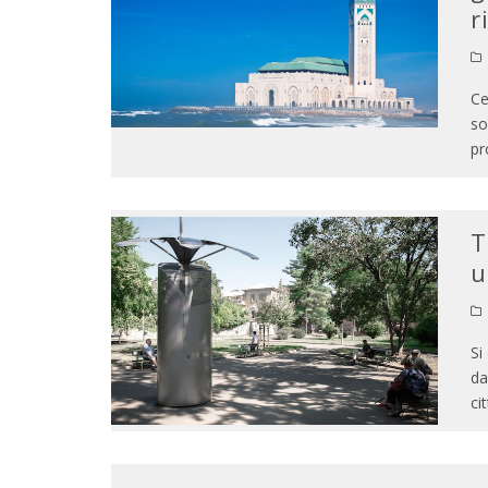
r
Ce
so
pr
T
u
Si
da
ci