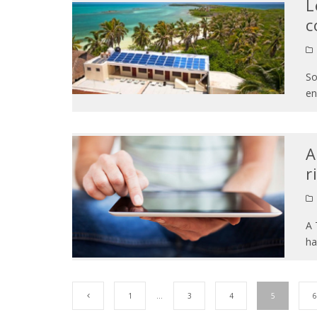
L
c
So
en
A
r
A 
ha
1
…
3
4
5
6