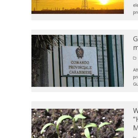
el
pr
G
m
At
pr
Gu
W
“
M