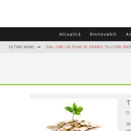
Attualità
Rinnovabili
A
ULTIME NEWS
DAL CNR UN PANE DI GRANO “GLUTEN FREE
VITIGNOITALIA CELEBRA IL 20ESIMO ANNIV
MUTTI ASSUME A OLIVETO CITRA 400 COL
ZANZARE IN VACANZA? I 3 ERRORI PIÙ COM
ADDIO BOLLETTE SALATE? LA NUOVA FRON
T
Gr
ri