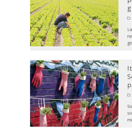
g
La
ne
gi
I
S
p
Si
so
mi