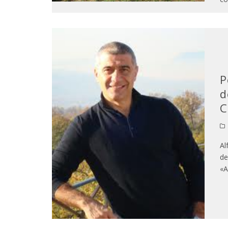
P
d
C
Al
de
«A