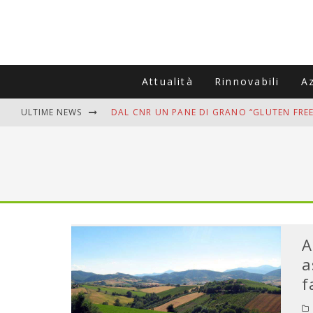
Attualità
Rinnovabili
A
ULTIME NEWS
DAL CNR UN PANE DI GRANO “GLUTEN FREE
VITIGNOITALIA CELEBRA IL 20ESIMO ANNIV
MUTTI ASSUME A OLIVETO CITRA 400 COL
ZANZARE IN VACANZA? I 3 ERRORI PIÙ COM
ADDIO BOLLETTE SALATE? LA NUOVA FRON
A
a
f