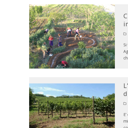
C
i
Si
Ag
ch
L
d
E’
mi
co