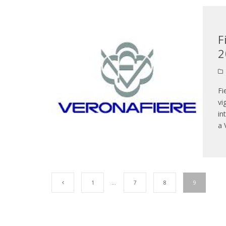
F
2
Fi
vi
in
a 
1
…
7
8
9