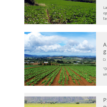
La
op
l’
A
g
“D
un
P
p