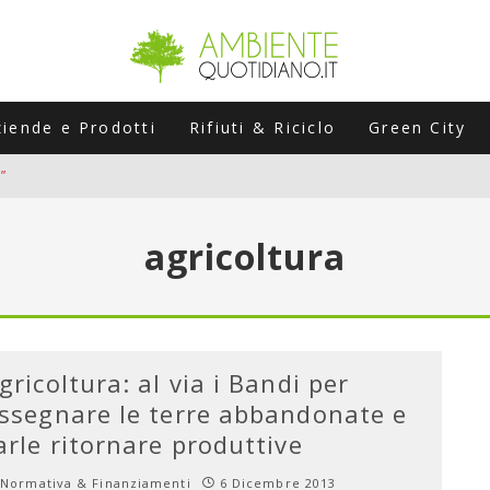
ziende e Prodotti
Rifiuti & Riciclo
Green City
”
ERSARIO: A NAPOLI UN’EDIZIONE SPECIALE PER RACCONTARE L’EVO
agricoltura
LABORATORI STAGIONALI
UNI CHE POSSONO ROVINARTI L’ESTATE (E LA GUIDA PRATICA PER E
TIERA DEL FOTOVOLTAICO "PLUG & PLAY" CHE STA CONQUISTANDO
gricoltura: al via i Bandi per
ssegnare le terre abbandonate e
arle ritornare produttive
Normativa & Finanziamenti
6 Dicembre 2013