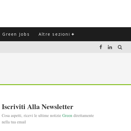
Green Jobs
Altre sezioni
LUZIONE DEL SETTORE NEGLI ULTIMI ANNI
VITARLI)
 L'ITALIA
Iscriviti Alla Newsletter
Cosa aspetti, ricevi le ultime notizie
Green
direttamente
nella tua email