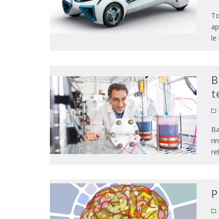
To
ap
le
B
t
Ba
ri
re
P