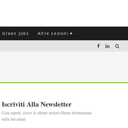
Green Jobs
Altre sezioni
LUZIONE DEL SETTORE NEGLI ULTIMI ANNI
VITARLI)
 L'ITALIA
Iscriviti Alla Newsletter
Cosa aspetti, ricevi le ultime notizie
Green
direttamente
nella tua email