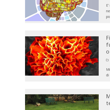
E’
ne
pi
F
f
o
Mi
di
M
t