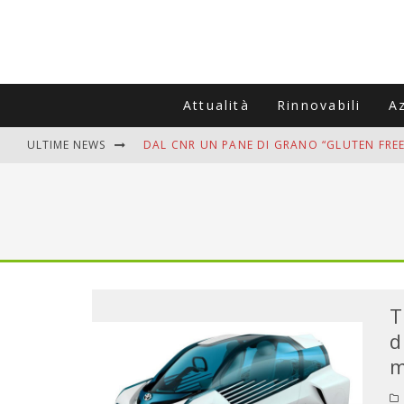
Attualità
Rinnovabili
A
ULTIME NEWS
DAL CNR UN PANE DI GRANO “GLUTEN FREE
VITIGNOITALIA CELEBRA IL 20ESIMO ANNIV
MUTTI ASSUME A OLIVETO CITRA 400 COL
ZANZARE IN VACANZA? I 3 ERRORI PIÙ COM
ADDIO BOLLETTE SALATE? LA NUOVA FRON
T
d
m