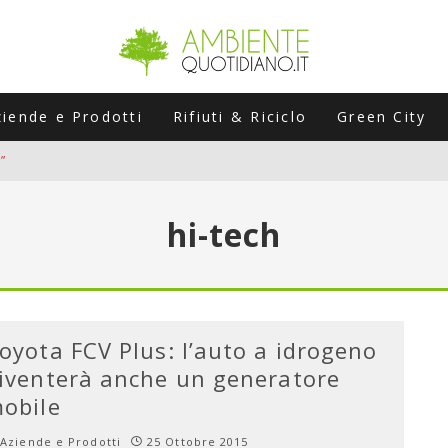
ziende e Prodotti
Rifiuti & Riciclo
Green City
”
ERSARIO: A NAPOLI UN’EDIZIONE SPECIALE PER RACCONTARE L’EVO
hi-tech
LABORATORI STAGIONALI
UNI CHE POSSONO ROVINARTI L’ESTATE (E LA GUIDA PRATICA PER E
TIERA DEL FOTOVOLTAICO "PLUG & PLAY" CHE STA CONQUISTANDO
oyota FCV Plus: l’auto a idrogeno
iventerà anche un generatore
obile
Aziende e Prodotti
25 Ottobre 2015