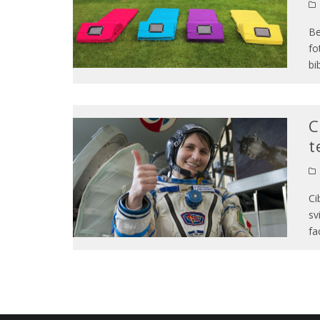
Be
fo
bi
C
t
Ci
sv
fac