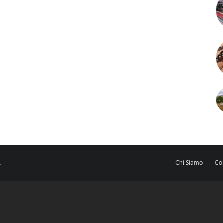
.
Chi Siamo
Co