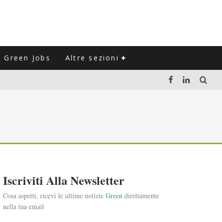
Green Jobs
Altre sezioni
LUZIONE DEL SETTORE NEGLI ULTIMI ANNI
VITARLI)
 L'ITALIA
Iscriviti Alla Newsletter
Cosa aspetti, ricevi le ultime notizie
Green
direttamente
nella tua email