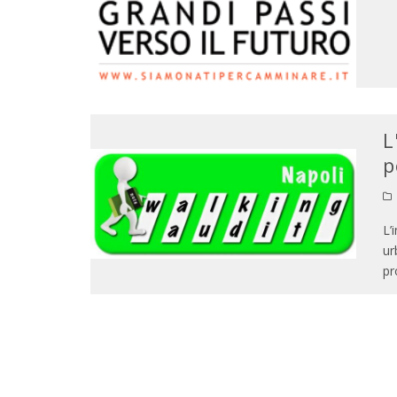
L
p
L’
ur
pr