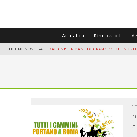
Attualità
Rinnovabili
A
ULTIME NEWS
DAL CNR UN PANE DI GRANO “GLUTEN FREE
VITIGNOITALIA CELEBRA IL 20ESIMO ANNIV
MUTTI ASSUME A OLIVETO CITRA 400 COL
ZANZARE IN VACANZA? I 3 ERRORI PIÙ COM
ADDIO BOLLETTE SALATE? LA NUOVA FRON
“
n