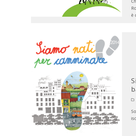
Ch
Ro
è 
S
b
So
is