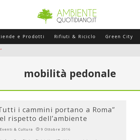
ziende e Prodotti
Rifiuti & Riciclo
Green City
”
ERSARIO: A NAPOLI UN’EDIZIONE SPECIALE PER RACCONTARE L’EVO
mobilità pedonale
LABORATORI STAGIONALI
UNI CHE POSSONO ROVINARTI L’ESTATE (E LA GUIDA PRATICA PER E
TIERA DEL FOTOVOLTAICO "PLUG & PLAY" CHE STA CONQUISTANDO
Tutti i cammini portano a Roma”
el rispetto dell’ambiente
Eventi & Cultura
9 Ottobre 2016