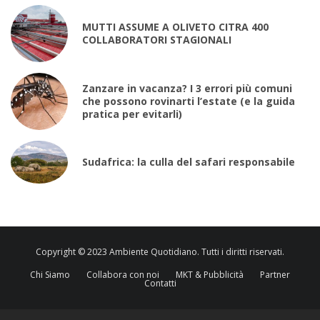
MUTTI ASSUME A OLIVETO CITRA 400
COLLABORATORI STAGIONALI
Zanzare in vacanza? I 3 errori più comuni
che possono rovinarti l’estate (e la guida
pratica per evitarli)
Sudafrica: la culla del safari responsabile
Copyright © 2023 Ambiente Quotidiano. Tutti i diritti riservati.
Chi Siamo
Collabora con noi
MKT & Pubblicità
Partner
Contatti