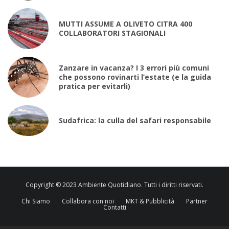
MUTTI ASSUME A OLIVETO CITRA 400
COLLABORATORI STAGIONALI
Zanzare in vacanza? I 3 errori più comuni
che possono rovinarti l’estate (e la guida
pratica per evitarli)
Sudafrica: la culla del safari responsabile
Copyright © 2023 Ambiente Quotidiano. Tutti i diritti riservati.
Chi Siamo
Collabora con noi
MKT & Pubblicità
Partner
Contatti